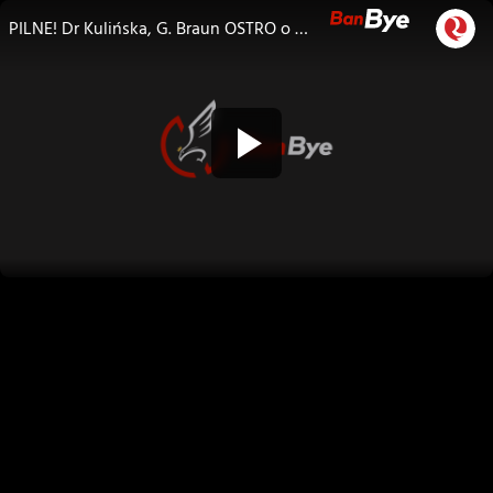
PILNE! Dr Kulińska, G. Braun OSTRO o zdradzie Polaków ws. WOŁYNIA?! O SPRAWIEDLIWOŚĆ, GODNOŚĆ I PAMIĘĆ WOŁAJĄ OFIARY!