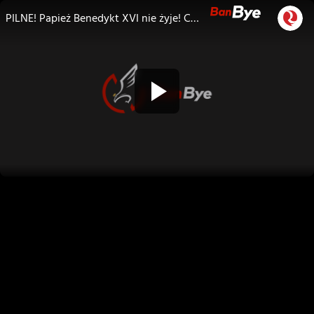
PILNE! Papież Benedykt XVI nie żyje! Co czeka Kościół? Lisicki, ks. Isakowicz-Zaleski, Rowiński, Kratiuk, Golonka komentują!