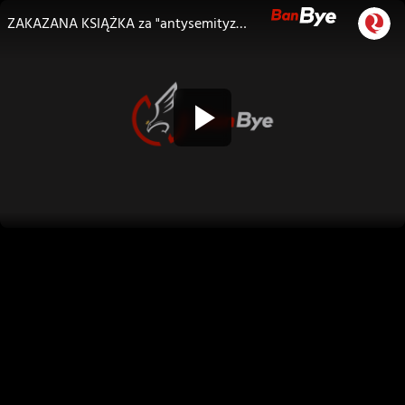
ZAKAZANA KSIĄŻKA za "antysemityzm"? Totalna cenzura internetu! Przemysław Holocher