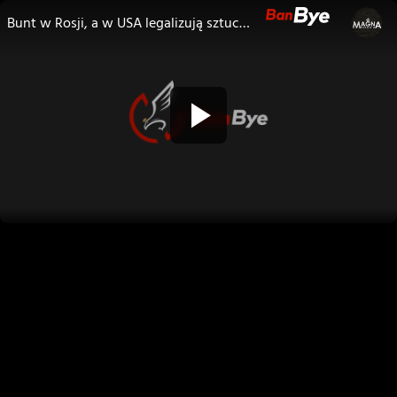
Bunt w Rosji, a w USA legalizują sztuczne mięso. P. Holocher i R. Patlewicz NA ŻYWO