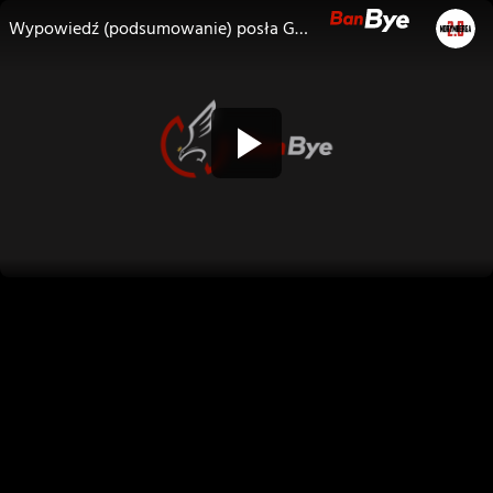
Wypowiedź (podsumowanie) posła Grzegorza Brauna podczas XI Poselskiej Komisji Śledczej