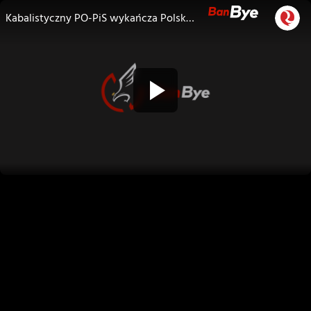
Kabalistyczny PO-PiS wykańcza Polskę! Kolejny pokaz masonerii na otwarciu zimowych igrzysk! B. Kopczyński i J. Gubalska!