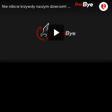
Nie róbcie krzywdy naszym dzieciom! Mega protest w Warszawie! NA ŻYWO!