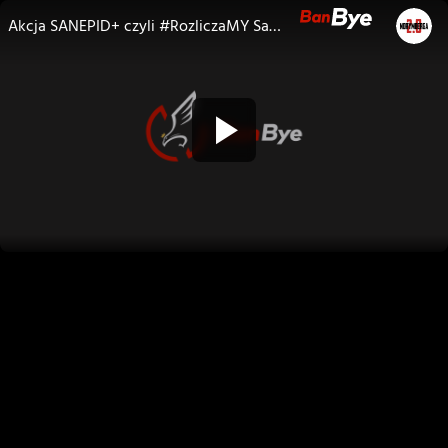
Akcja SANEPID+ czyli #RozliczaMY Sanepid w Polsce - instrukcja.