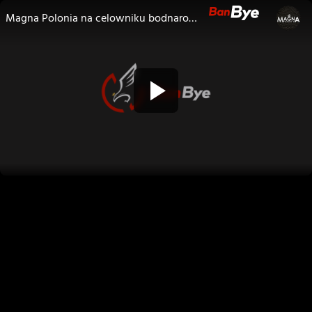
Magna Polonia na celowniku bodnarowców! P. Holocher i R. Patlewicz NA ŻYWO