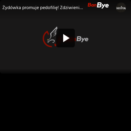
Żydówka promuje pedofilię! Zdziwieni? P. Holocher i R. Patlewicz NA ŻYWO