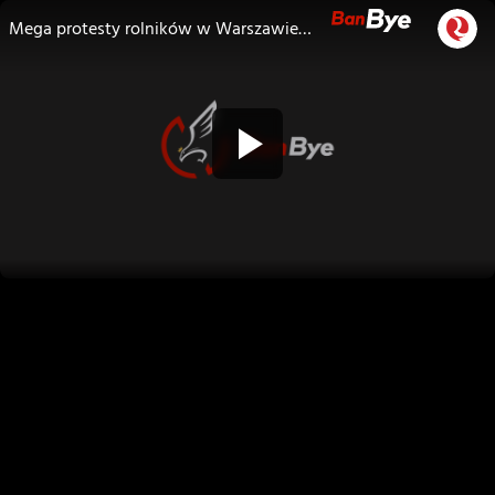
Mega protesty rolników w Warszawie! Tusk wywoła zamieszki?! CO DALEJ Z ROLNIKAMI I POLSKĄ? LIVE!