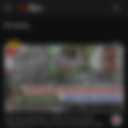
#Czekaj
8
46
531
47:36
Banki nie są bezkarne - prawo stoi po stronie
kredytobiorców! Umowy można unieważnić! Adw.