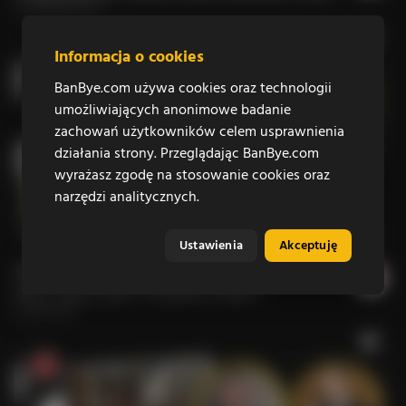
G. Czekaj i M. Skowroński!
6 miesięcy temu
Informacja o cookies
BanBye.com używa cookies oraz technologii
umożliwiających anonimowe badanie
zachowań użytkowników celem usprawnienia
działania strony. Przeglądając BanBye.com
wyrażasz zgodę na stosowanie cookies oraz
narzędzi analitycznych.
25
247
2569
52:08
Ustawienia
Akceptuję
Odpowiadamy na kłamliwy artykuł! Czy lokalne
sitwy mają w garści niezależne media?
Szymańczak/ Czekaj
4 lata temu