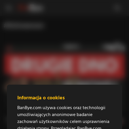
#Schneerson
Informacja o cookies
BanBye.com używa cookies oraz technologii
34
258
6357
20:50
umożliwiających anonimowe badanie
Tajemnice sejmowej CHANUKI - drugie dno?
zachowań użytkowników celem usprawnienia
3 lata temu
działania strony. Przeglądając BanBye.com