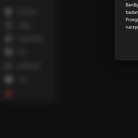
BanBy
Tryb jasny
badan
Przeg
English
narzę
Zgłoś problem
FAQ
Reklamuj się
O nas