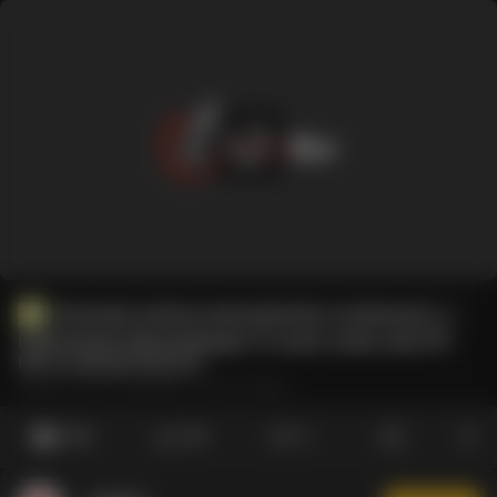
Kennedy rozlicza zamordystów covidowych, a
krakowianie Miszalskiego! To samo czeka cały PO-
PiS w wolnej Polsce?!
#Kennedy
#Trump
#PLANdemia
#Covid-19
#Brauna
873
54
2